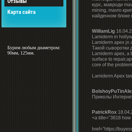
Отзывы
курс, мавроди mav
mining, mavro кри
Карта сайта
найденном блоке 
WilliamLig
16.04.2
Lamiderm in holly
Lamiderm apex jn a
Бурим любым диаметром:
Такой сыворотки д
90мм, 125мм.
Lamiderm apex, a b
surface to repair,a
core of the problem
Lamiderm Apex targe
BolshoyPuTinAle
Приколы Интернет
PatrickRox
18.04.
<a title="3818 how 
href="https://buye