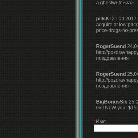
a ghostwriter</a>
pillsKl
21.04.2017 
acquire at low pri
price-drugs-no-pres
RogerSuend
24.0
http://pozdravha
поздравления
RogerSuend
25.0
http://pozdravha
поздравления
BigBonusSib
25.0
Get NoW your $1500
*
Имя: