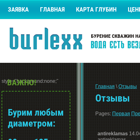
ЗАЯВКА
ГЛАВНАЯ
КАРТА ГЛУБИН
ЦЕН
БУРЕНИЕ СКВАЖИН Н
ВАЖНО!
style="background:none;"
Главная
 \ 
Отзывы
Отзывы
Бурим любым
Pages:
Первая
Пр
диаметром:
antireklamas
14.0
antireklamas