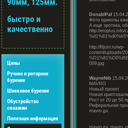
90мм, 125мм.
DonaldPaf
15.04.2
быстро и
Фото приколы ежед
А еще эротика, об
качественно
http://eroplus.i
%d1%81%d0%b5%d
http://fitjoin.ru/wp-
content/uplo
%D1%81%D0%B
Цены
009.jpg
Ручное и роторное
WayneNib
15.04.2
бурение
MAVRO
Новый проект
Шнековое бурение
Новая криптовал
Рост от 20 до 50 
Обустройство
Реферальная про
скважин
mavro.ga
Полезная информация
mavro.ga, mavro, 