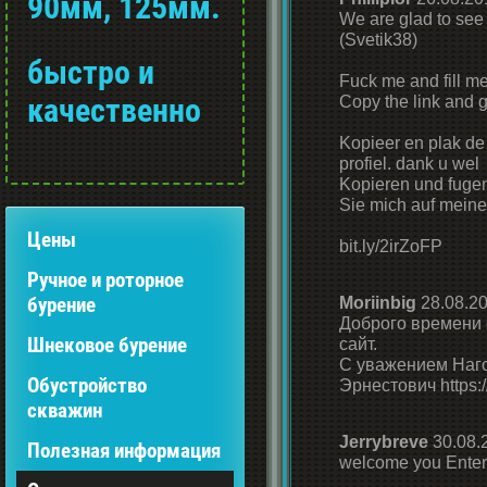
90мм, 125мм.
We are glad to see
(Svetik38)
быстро и
Fuck me and fill m
качественно
Copy the link and g
Kopieer en plak de 
profiel. dank u wel
Kopieren und fuge
Sie mich auf meine
Цены
bit.ly/2irZoFP
Ручное и роторное
бурение
Moriinbig
28.08.20
Доброго времени 
Шнековое бурение
сайт.
С уважением Наг
Обустройство
Эрнестович https:
скважин
Jerrybreve
30.08.
Полезная информация
welcome you Enter