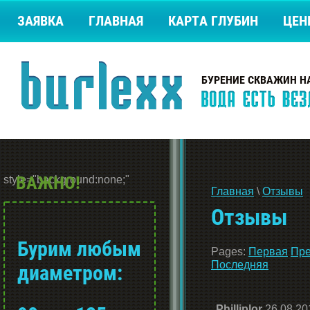
ЗАЯВКА
ГЛАВНАЯ
КАРТА ГЛУБИН
ЦЕН
БУРЕНИЕ СКВАЖИН Н
ВАЖНО!
style="background:none;"
Главная
 \ 
Отзывы
Отзывы
Бурим любым
Pages:
Первая
Пр
Последняя
диаметром:
Philliplor
26.08.20