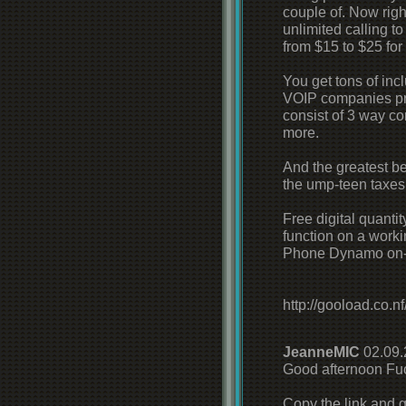
couple of. Now righ
unlimited calling t
from $15 to $25 for 
You get tons of inc
VOIP companies prov
consist of 3 way co
more.
And the greatest be
the ump-teen taxes
Free digital quantit
function on a worki
Phone Dynamo on-l
http://gooload.co.n
JeanneMIC
02.09.
Good afternoon Fuc
Copy the link and 