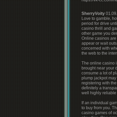
SherryVoity
01.09
Love to gamble, how
period for drive unt
casino thrill and g
other game you dema
Online casinos are 
appear or wait outs
concerned with whet
the web to the inte
The online casino i
brought near your 
consume a lot of pl
plump jackpot may 
registering with th
definitely a transp
well highly reliable
If an individual ga
to buy from you. T
casino games of oc